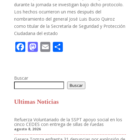
durante la jornada se investigan bajo dicho protocolo.
Los hechos ocurrieron un mes después del
nombramiento del general José Luis Bucio Quiroz
como titular de la Secretaría de Seguridad y Protección
Ciudadana del estado
F
M
E
C
ac
as
m
o
e
to
ai
m
b
d
l
p
Buscar
o
o
ar
Buscar
o
n
ti
Ultimas Noticias
k
r
Refuerza Voluntariado de la SSPT apoyo social en los
cinco CEDES con entrega de sillas de ruedas
agosto 8, 2026
Gasera Tomza enfrenta 31 denuncias por explosión de