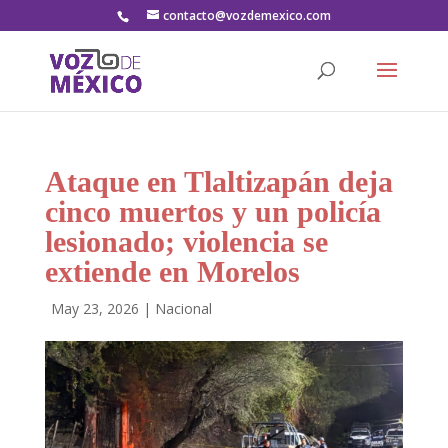
contacto@vozdemexico.com
Ataque en Tlaltizapán deja
cinco muertos y un policía
lesionado; violencia se
extiende en Morelos
por
|
May 23, 2026
|
Nacional