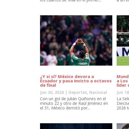
¿Y si sí? México devora a
Mundi
Ecuador y pasa invicto a octavos
a Los
de final
líder
Jun 30, 2026
|
Deportes
,
Nacional
Jun 18
Con un gol de Julián Quiñones en el
La Sel
minuto 22 y otro de Raúl Jiménez en
Diecis
el 31, México derrotó por...
2026 t