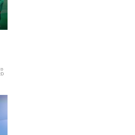
to
 RD