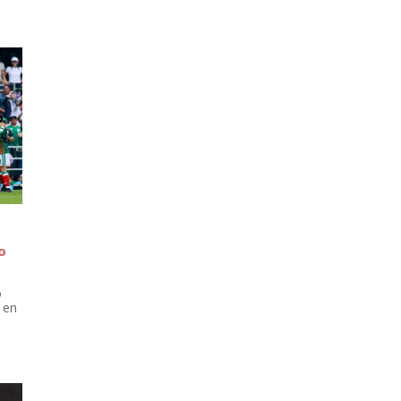
o
ó
 en