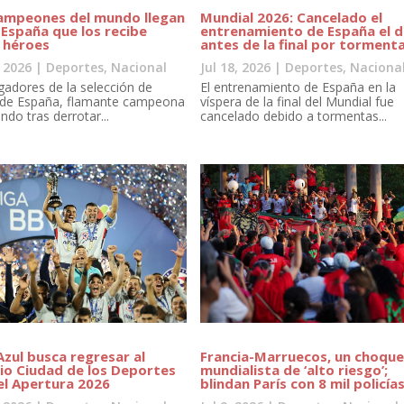
ampeones del mundo llegan
Mundial 2026: Cancelado el
 España que los recibe
entrenamiento de España el d
 héroes
antes de la final por torment
, 2026
|
Deportes
,
Nacional
Jul 18, 2026
|
Deportes
,
Naciona
gadores de la selección de
El entrenamiento de España en la
 de España, flamante campeona
víspera de la final del Mundial fue
ndo tras derrotar...
cancelado debido a tormentas...
Azul busca regresar al
Francia-Marruecos, un choqu
io Ciudad de los Deportes
mundialista de ‘alto riesgo’;
el Apertura 2026
blindan París con 8 mil policía