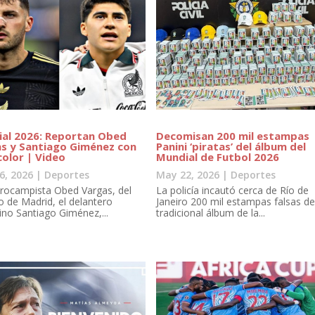
al 2026: Reportan Obed
Decomisan 200 mil estampas
s y Santiago Giménez con
Panini ‘piratas’ del álbum del
color | Video
Mundial de Futbol 2026
6, 2026
|
Deportes
May 22, 2026
|
Deportes
trocampista Obed Vargas, del
La policía incautó cerca de Río de
co de Madrid, el delantero
Janeiro 200 mil estampas falsas de
ino Santiago Giménez,...
tradicional álbum de la...