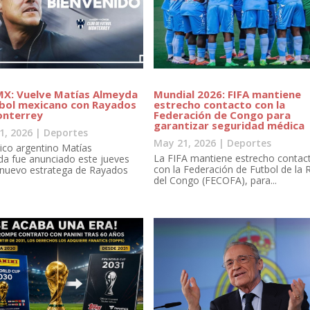
MX: Vuelve Matías Almeyda
Mundial 2026: FIFA mantiene
tbol mexicano con Rayados
estrecho contacto con la
onterrey
Federación de Congo para
garantizar seguridad médica
1, 2026
|
Deportes
May 21, 2026
|
Deportes
nico argentino Matías
La FIFA mantiene estrecho contac
a fue anunciado este jueves
con la Federación de Futbol de la
nuevo estratega de Rayados
del Congo (FECOFA), para...