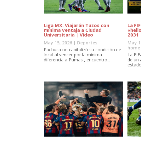
Liga MX: Viajarán Tuzos con
La FIF
mínima ventaja a Ciudad
«hell
Universitaria | Video
2031 
May 15, 2026
|
Deportes
May 1
home
Pachuca no capitalizó su condición de
local al vencer por la mínima
La FIF
diferencia a Pumas , encuentro...
de un 
estado