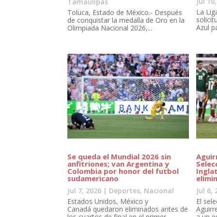
Jul 10
Tamaulipas
La Lig
Toluca, Estado de México.- Después
solici
de conquistar la medalla de Oro en la
Azul pa
Olimpiada Nacional 2026,...
Se queda el Mundial 2026 sin
Aguir
anfitriones; van Argentina y
Selec
Colombia por honor del futbol
Ingla
sudamericano
elimi
Jul 7, 2026
|
Deportes
,
Nacional
Jul 6,
Estados Unidos, México y
El sel
Canadá quedaron eliminados antes de
Aguirr
los cuartos de final en el primer...
a un e