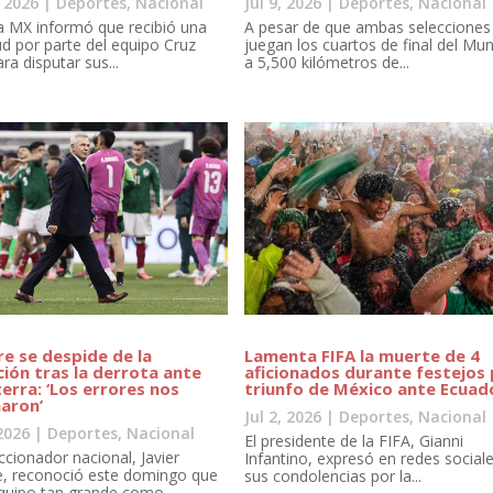
, 2026
|
Deportes
,
Nacional
Jul 9, 2026
|
Deportes
,
Nacional
a MX informó que recibió una
A pesar de que ambas selecciones
tud por parte del equipo Cruz
juegan los cuartos de final del Mun
ra disputar sus...
a 5,500 kilómetros de...
re se despide de la
Lamenta FIFA la muerte de 4
ción tras la derrota ante
aficionados durante festejos
terra: ‘Los errores nos
triunfo de México ante Ecuad
naron’
Jul 2, 2026
|
Deportes
,
Nacional
 2026
|
Deportes
,
Nacional
El presidente de la FIFA, Gianni
eccionador nacional, Javier
Infantino, expresó en redes social
e, reconoció este domingo que
sus condolencias por la...
quipo tan grande como...