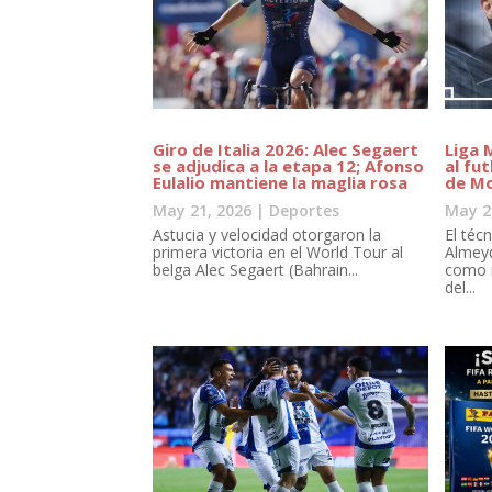
Giro de Italia 2026: Alec Segaert
Liga 
se adjudica a la etapa 12; Afonso
al fu
Eulalio mantiene la maglia rosa
de M
May 21, 2026
|
Deportes
May 2
Astucia y velocidad otorgaron la
El téc
primera victoria en el World Tour al
Almeyd
belga Alec Segaert (Bahrain...
como 
del...