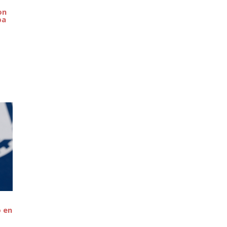
on
pa
,
o en