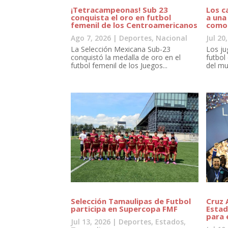
¡Tetracampeonas! Sub 23
Los c
conquista el oro en futbol
a una
femenil de los Centroamericanos
como
Ago 7, 2026
|
Deportes
,
Nacional
Jul 20
La Selección Mexicana Sub-23
Los ju
conquistó la medalla de oro en el
futbol
futbol femenil de los Juegos...
del mu
Selección Tamaulipas de Futbol
Cruz 
participa en Supercopa FMF
Estad
para 
Jul 13, 2026
|
Deportes
,
Estados
,