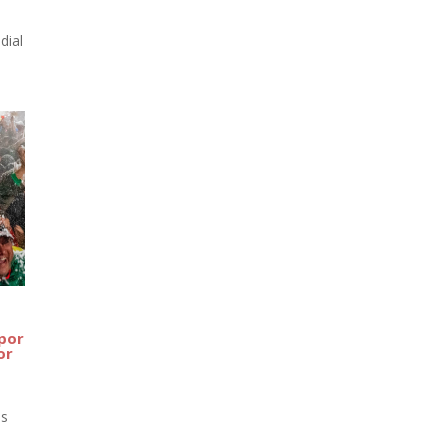
dial
 por
or
es