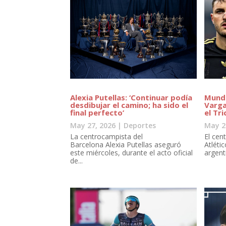
Alexia Putellas: ‘Continuar podía
Mundi
desdibujar el camino; ha sido el
Varga
final perfecto’
el Tri
May 27, 2026
|
Deportes
May 2
La centrocampista del
El cen
Barcelona Alexia Putellas aseguró
Atléti
este miércoles, durante el acto oficial
argent
de...