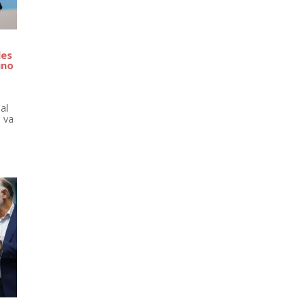
les
ino
al
 va