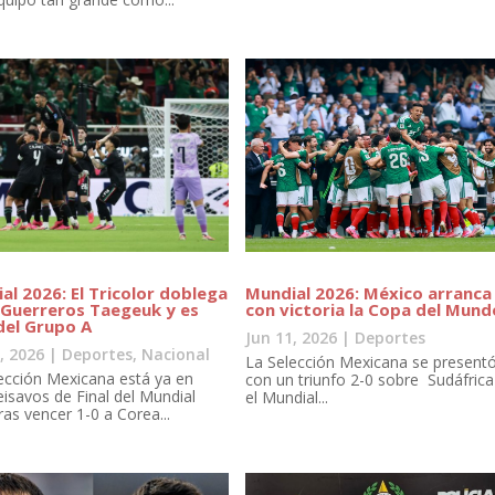
al 2026: El Tricolor doblega
Mundial 2026: México arranca
 Guerreros Taegeuk y es
con victoria la Copa del Mund
 del Grupo A
Jun 11, 2026
|
Deportes
, 2026
|
Deportes
,
Nacional
La Selección Mexicana se present
ección Mexicana está ya en
con un triunfo 2-0 sobre Sudáfrica
eisavos de Final del Mundial
el Mundial...
ras vencer 1-0 a Corea...