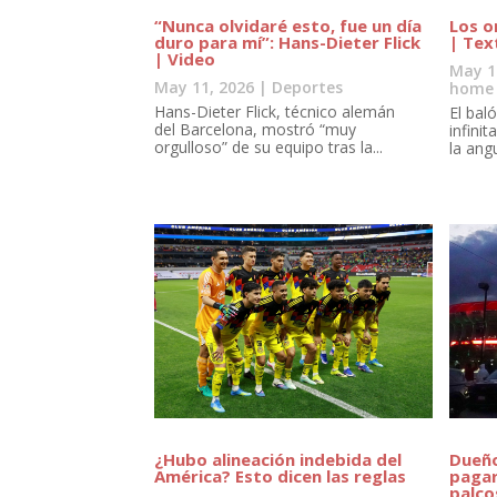
“Nunca olvidaré esto, fue un día
Los o
duro para mí”: Hans-Dieter Flick
| Tex
| Video
May 1
May 11, 2026
|
Deportes
home
Hans-Dieter Flick, técnico alemán
El bal
del Barcelona, mostró “muy
infini
orgulloso” de su equipo tras la...
la ang
¿Hubo alineación indebida del
Dueño
América? Esto dicen las reglas
pagar
palco