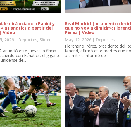
A le dirá «ciao» a Panini y
Real Madrid | «Lamento decir
o» a Fanatics a partir del
que no voy a dimitir»: Florent
| Video
Pérez | Video
5, 2026
|
Deportes
,
Slider
May 12, 2026
|
Deportes
Florentino Pérez, presidente del Re
A anunció este jueves la firma
Madrid, afirmó este martes que no
acuerdo con Fanatics, el gigante
a dimitir e informó de...
unidense de...