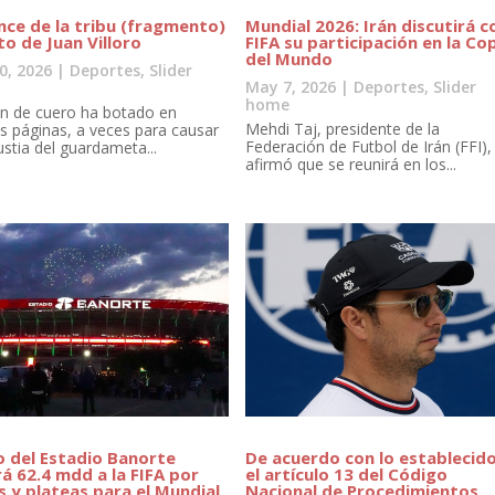
nce de la tribu (fragmento)
Mundial 2026: Irán discutirá c
to de Juan Villoro
FIFA su participación en la Co
del Mundo
0, 2026
|
Deportes
,
Slider
May 7, 2026
|
Deportes
,
Slider
home
ón de cuero ha botado en
Mehdi Taj, presidente de la
tas páginas, a veces para causar
Federación de Futbol de Irán (FFI)
ustia del guardameta...
afirmó que se reunirá en los...
 del Estadio Banorte
De acuerdo con lo establecid
á 62.4 mdd a la FIFA por
el artículo 13 del Código
s y plateas para el Mundial
Nacional de Procedimientos