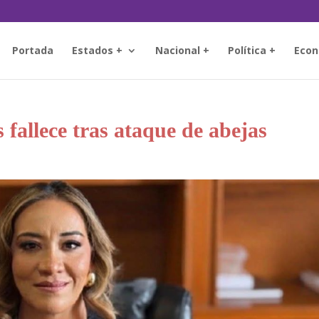
Portada
Estados +
Nacional +
Política +
Econ
fallece tras ataque de abejas