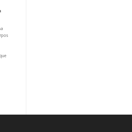
a
na
erpos
 que