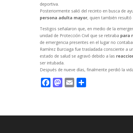
deportiva.
Posteriormente salió del recinto en busca de 
persona adulta mayor
, quien también resultó
Testigos señalaron que, en medio de la emergen
unidad de Protección Civil que se retiraba
para 
de emergencia presentes en el lugar no contaban
Ramírez Burciaga fue trasladada consciente a un
estado de salud se agravó debido a las
reaccio
ser intubada.
Después de nueve días, finalmente perdió la vida
F
M
E
C
ac
as
m
o
e
to
ai
m
b
d
l
p
o
o
ar
o
n
ti