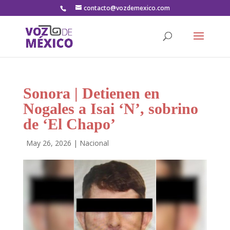
contacto@vozdemexico.com
Sonora | Detienen en
Nogales a Isai ‘N’, sobrino
de ‘El Chapo’
por
|
May 26, 2026
|
Nacional