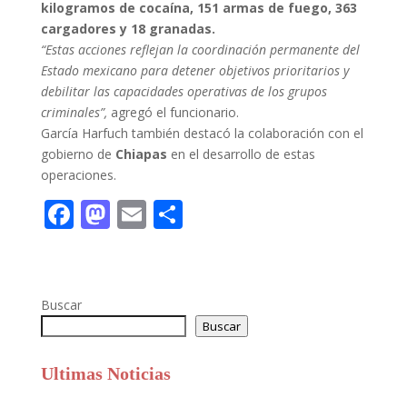
kilogramos de cocaína, 151 armas de fuego, 363
cargadores y 18 granadas.
“Estas acciones reflejan la coordinación permanente del
Estado mexicano para detener objetivos prioritarios y
debilitar las capacidades operativas de los grupos
criminales”,
agregó el funcionario.
García Harfuch también destacó la colaboración con el
gobierno de
Chiapas
en el desarrollo de estas
operaciones.
F
M
E
C
ac
as
m
o
e
to
ai
m
b
d
l
p
Buscar
o
o
ar
Buscar
o
n
ti
Ultimas Noticias
k
r